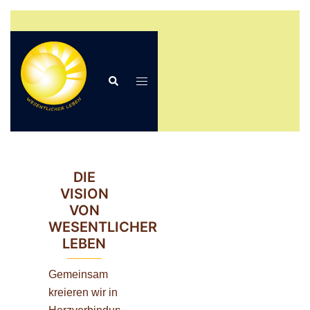
Zum
Inhalt
springen
Suche
Menü
umschalten
DIE
VISION
VON
WESENTLICHER
LEBEN
Gemeinsam
kreieren wir in