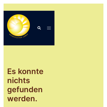
Zum
Inhalt
springen
Suche
Menü
umschalten
Es konnte
nichts
gefunden
werden.