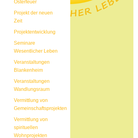
Osterfeuer
Projekt der neuen
Zeit
Projektentwicklung
Seminare
Wesentlicher Leben
Veranstaltungen
Blankenheim
Veranstaltungen
Wandlungsraum
Vermittlung von
Gemeinschaftsprojekten
Vermittlung von
spirituellen
Wohnprojekten