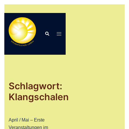
Zum
Inhalt
springen
Suche
Menü
umschalten
Schlagwort:
Klangschalen
April / Mai – Erste
Veranstaltungen im