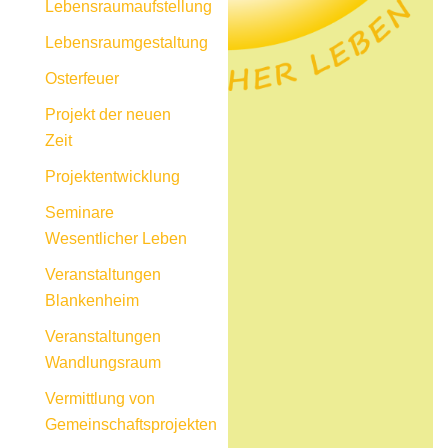
Lebensraumaufstellung
Lebensraumgestaltung
Osterfeuer
Projekt der neuen
Zeit
Projektentwicklung
Seminare
Wesentlicher Leben
Veranstaltungen
Blankenheim
Veranstaltungen
Wandlungsraum
Vermittlung von
Gemeinschaftsprojekten