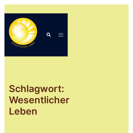
Zum
Inhalt
springen
Suche
Menü
umschalten
Schlagwort:
Wesentlicher
Leben