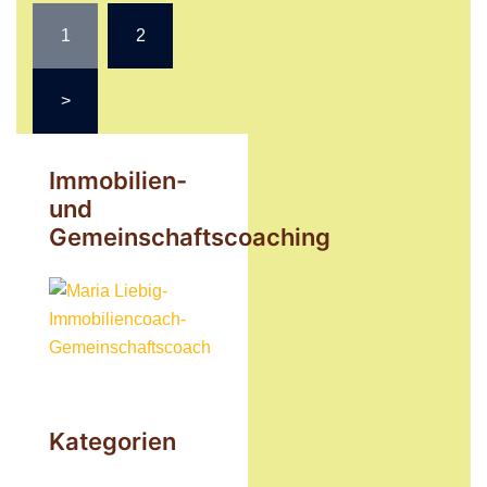
Seitennummerierung
1
2
der
Beiträge
>
Immobilien-
und
Gemeinschaftscoaching
Kategorien