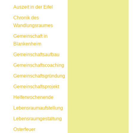
Auszeit in der Eifel
Chronik des
Wandlungsraumes
Gemeinschaft in
Blankenheim
Gemeinschaftsaufbau
Gemeinschaftscoaching
Gemeinschaftsgründung
Gemeinschaftsprojekt
Helferwochenende
Lebensraumaufstellung
Lebensraumgestaltung
Osterfeuer